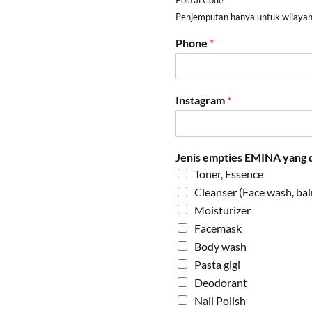
Postal Code
Penjemputan hanya untuk wilayah
Phone
*
Instagram
*
Jenis empties EMINA yang 
Toner, Essence
Cleanser (Face wash, balm
Moisturizer
Facemask
Body wash
Pasta gigi
Deodorant
Nail Polish