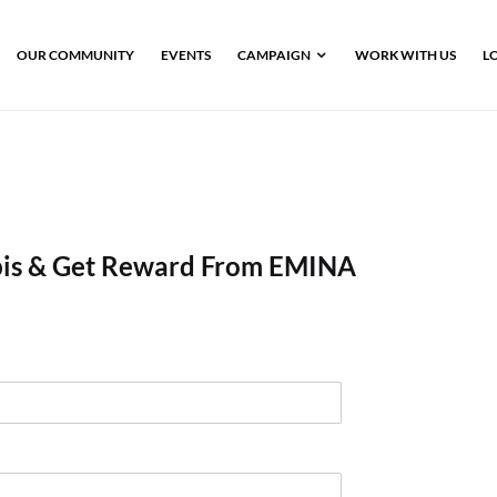
OUR COMMUNITY
EVENTS
CAMPAIGN
WORK WITH US
L
is & Get Reward From EMINA