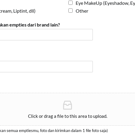
Eye MakeUp (Eyeshadow, Eyel
ream, Liptint, dll)
Other
an empties dari brand lain?
Click or drag a file to this area to upload.
an semua emptiesmu, foto dan kirimkan dalam 1 file foto saja)