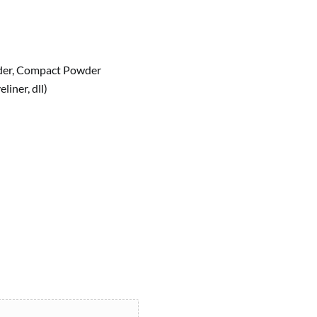
der, Compact Powder
iner, dll)