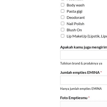
Body wash
Pasta gigi
Deodorant
Nail Polish
Blush On
Lip MakeUp (Lipstik, Lipc
Apakah kamu juga mengirimk
Tuliskan brand & produknya ya
Jumlah empties EMINA
*
Hanya jumlah empties EMINA
Foto Emptiesmu
*