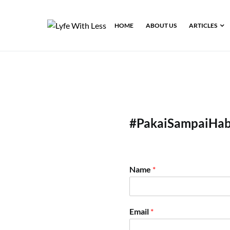
HOME
ABOUT US
ARTICLES
#PakaiSampaiHab
Name
*
Email
*