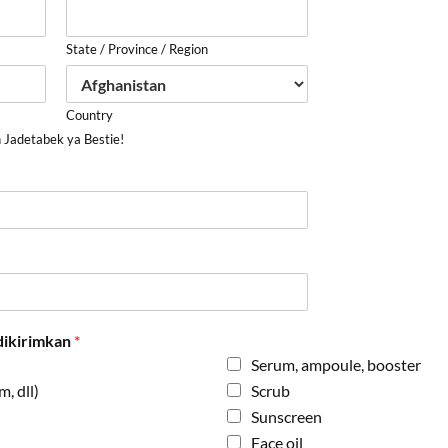
State / Province / Region
Country
 Jadetabek ya Bestie!
dikirimkan
*
Serum, ampoule, booster
, dll)
Scrub
Sunscreen
Face oil