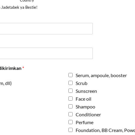
Country
 Jadetabek ya Bestie!
dikirimkan
*
Serum, ampoule, booster
, dll)
Scrub
Sunscreen
Face oil
Shampoo
Conditioner
Perfume
Foundation, BB Cream, Pow