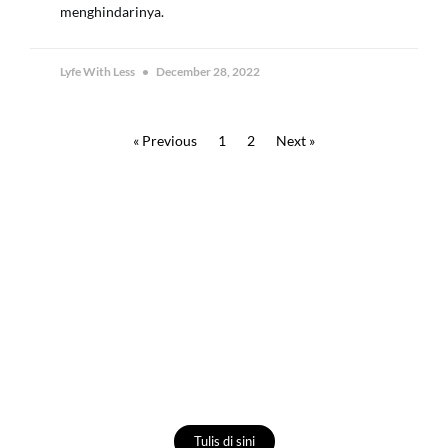
menghindarinya.
Lyfe With Less
December 28, 2022
« Previous
1
2
Next »
Tulis Artikelmu
Tuliskan cerita, pengalaman, artikel atau
pandanganmu dalam menjalani gaya hidup
minimalis.
Tulis di sini