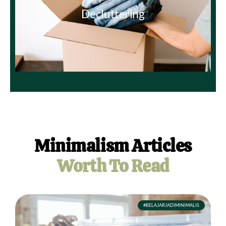
Decluttering
Minimalism Articles
Worth To Read
#BELAJARJADIMINIMALIS