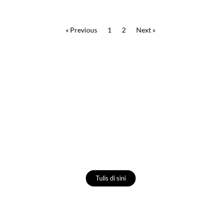
« Previous
1
2
Next »
Tulis Artikelmu
Tuliskan cerita, pengalaman, artikel atau
pandanganmu dalam menjalani gaya hidup
minimalis.
Tulis di sini