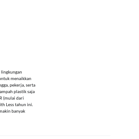
 lingkungan
 untuk menaikkan
gga, pekerja, serta
ampah plastik saja
 (mulai dari
h Less tahun ini.
emakin banyak