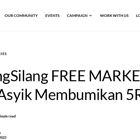
OUR COMMUNITY
EVENTS
CAMPAIGN
WORK WITH US
L
IES
ngSilang FREE MARKE
 Asyik Membumikan 5
inute read
a
2023