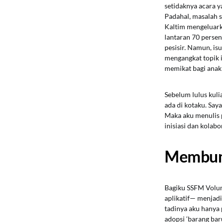
setidaknya acara y
Padahal, masalah s
Kaltim mengeluark
lantaran 70 persen
pesisir. Namun, isu
mengangkat topik i
memikat bagi anak
Sebelum lulus kuli
ada di kotaku. Say
Maka aku menulis 
inisiasi dan kolabo
Membumi
Bagiku SSFM Volume
aplikatif— menjadi
tadinya aku hany
adopsi ‘barang bar