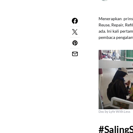
Menerapkan prinsi
Reuse, Repair, Ref
ada. Ini kali pert
pembaca pengalama
Doc by Lyfe With Less
#Saling