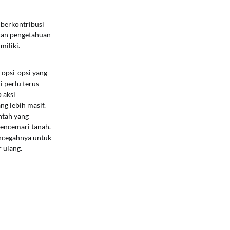
 berkontribusi
kan pengetahuan
miliki.
 opsi-opsi yang
 perlu terus
 aksi
g lebih masif.
ntah yang
mencemari tanah.
encegahnya untuk
 ulang.