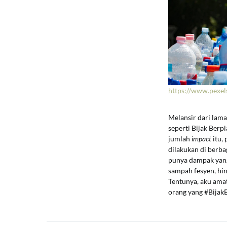
https://www.pexel
Melansir dari lam
seperti Bijak Ber
jumlah
impact
itu, 
dilakukan di berba
punya dampak yang
sampah fesyen, hin
Tentunya, aku amat
orang yang #Bijak