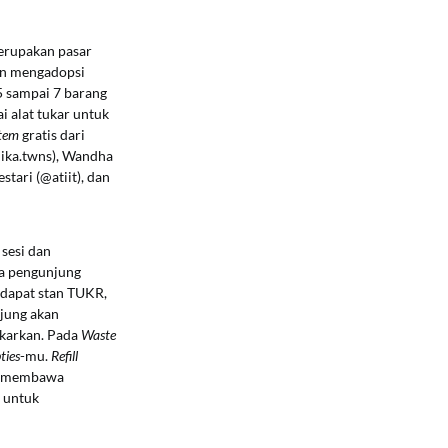
merupakan pasar
an mengadopsi
5 sampai 7 barang
i alat tukar untuk
item
gratis dari
nika.twns), Wandha
tari (@atiit), dan
 sesi dan
ra pengunjung
rdapat stan TUKR,
jung akan
ukarkan. Pada
Waste
ties
-mu.
Refill
sa membawa
 untuk