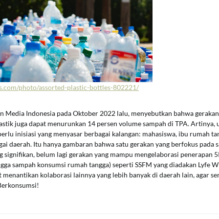
s.com/photo/assorted-plastic-bottles-802221/
an Media Indonesia pada Oktober 2022 lalu, menyebutkan bahwa gerakan
plastik juga dapat menurunkan 14 persen volume sampah di TPA. Artinya,
perlu inisiasi yang menyasar berbagai kalangan: mahasiswa, ibu rumah tan
gai daerah. Itu hanya gambaran bahwa satu gerakan yang berfokus pada s
 signifikan, belum lagi gerakan yang mampu mengelaborasi penerapan 5R
gga sampah konsumsi rumah tangga) seperti SSFM yang diadakan Lyfe Wit
 menantikan kolaborasi lainnya yang lebih banyak di daerah lain, agar s
Berkonsumsi!