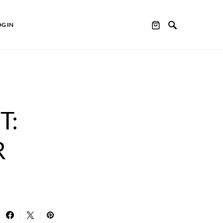
OG IN
T:
R