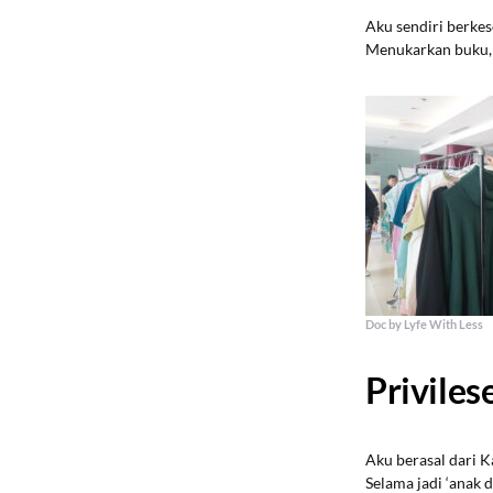
Aku sendiri berk
Menukarkan buku, 
Doc by Lyfe With Less
Privile
Aku berasal dari K
Selama jadi ‘anak 