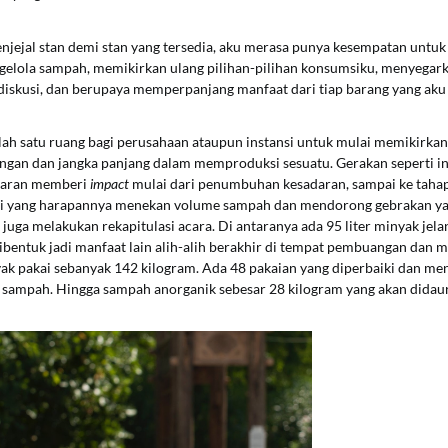
jejal stan demi stan yang tersedia, aku merasa punya kesempatan untuk
gelola sampah, memikirkan ulang pilihan-pilihan konsumsiku, menyegar
iskusi, dan berupaya memperpanjang manfaat dari tiap barang yang aku 
alah satu ruang bagi perusahaan ataupun instansi untuk mulai memikirkan
ngan dan jangka panjang dalam memproduksi sesuatu. Gerakan seperti ini
ntaran memberi
impact
mulai dari penumbuhan kesadaran, sampai ke tahap
 yang harapannya menekan volume sampah dan mendorong gebrakan yan
juga melakukan rekapitulasi acara. Di antaranya ada 95 liter minyak jela
bentuk jadi manfaat lain alih-alih berakhir di tempat pembuangan dan 
ayak pakai sebanyak 142 kilogram. Ada 48 pakaian yang diperbaiki dan m
t sampah. Hingga sampah anorganik sebesar 28 kilogram yang akan didaur