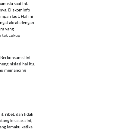
nusia saat ini.
lnya, Diskominfo
pah laut. Hal ini
angat akrab dengan
ara yang
 tak cukup
kBerkonsumsi ini
nginisiasi hal itu.
atau memancing
, ribet, dan tidak
ang ke acara ini,
ang lamaku ketika