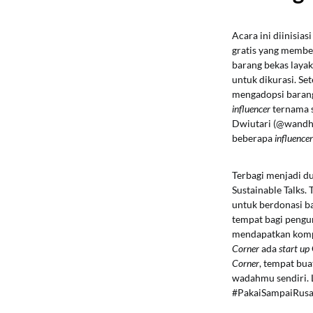
Acara ini diinisia
gratis yang membe
barang bekas laya
untuk dikurasi. Se
mengadopsi barang
influencer
ternama s
Dwiutari (@wandhad
beberapa
influencer
Terbagi menjadi du
Sustainable Talks.
untuk berdonasi ba
tempat bagi pengu
mendapatkan kompen
Corner
ada
start up
Corner
, tempat bu
wadahmu sendiri. L
#PakaiSampaiRusa