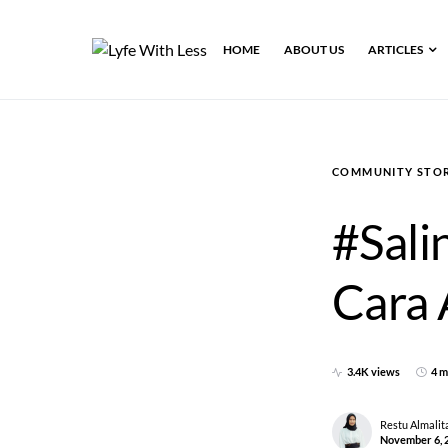
HOME
ABOUT US
ARTICLES
COMMUNITY STOR
#Sali
Cara
3.4K views
4 m
Restu Almalit
November 6, 