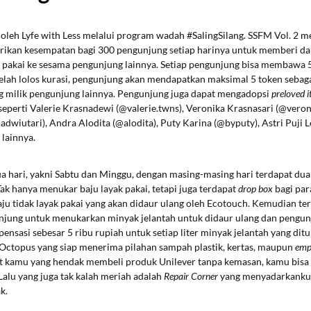
si oleh Lyfe with Less melalui program wadah #SalingSilang. SSFM Vol. 2 
rikan kesempatan bagi 300 pengunjung setiap harinya untuk memberi d
k pakai ke sesama pengunjung lainnya. Setiap pengunjung bisa membawa 
telah lolos kurasi, pengunjung akan mendapatkan maksimal 5 token sebaga
 milik pengunjung lainnya. Pengunjung juga dapat mengadopsi
preloved 
eperti Valerie Krasnadewi (@valerie.twns), Veronika Krasnasari (@vero
wiutari), Andra Alodita (@alodita), Puty Karina (@byputy), Astri Puji Les
lainnya.
a hari, yakni Sabtu dan Minggu, dengan masing-masing hari terdapat dua
 Tak hanya menukar baju layak pakai, tetapi juga terdapat
drop box
bagi pa
ju tidak layak pakai yang akan didaur ulang oleh Ecotouch. Kemudian te
njung untuk menukarkan minyak jelantah untuk didaur ulang dan pengun
sasi sebesar 5 ribu rupiah untuk setiap liter minyak jelantah yang dit
Octopus yang siap menerima pilahan sampah plastik, kertas, maupun
emp
at kamu yang hendak membeli produk Unilever tanpa kemasan, kamu bi
alu yang juga tak kalah meriah adalah
Repair Corner
yang menyadarkanku
k.