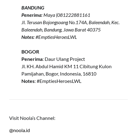
BANDUNG
Penerima:
Maya (
081222881161
Jl. Terusan Bojongsoang No.174A, Baleendah, Kec.
Baleendah, Bandung, Jawa Barat 40375
Notes:
#EmptiesHeroesLWL
BOGOR
Penerima
: Daur Ulang Project
Jl. KH. Abdul Hamid KM 11 Cibitung Kulon
Pamijahan, Bogor, Indonesia, 16810
Notes
: #EmptiesHeroesLWL
Visit Noola’s Channel:
@noola.id