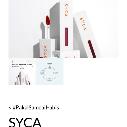
< #PakaiSampaiHabis
SYCA