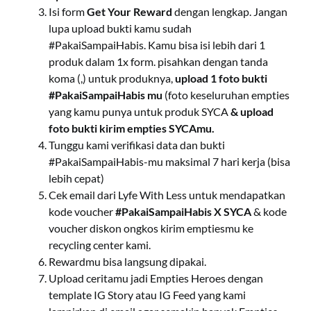
Isi form
Get Your Reward
dengan lengkap. Jangan
lupa upload bukti kamu sudah
#PakaiSampaiHabis. Kamu bisa isi lebih dari 1
produk dalam 1x form. pisahkan dengan tanda
koma (,) untuk produknya,
upload 1 foto bukti
#PakaiSampaiHabis mu
(foto keseluruhan empties
yang kamu punya untuk produk SYCA
& upload
foto bukti kirim empties SYCAmu.
Tunggu kami verifikasi data dan bukti
#PakaiSampaiHabis-mu maksimal 7 hari kerja (bisa
lebih cepat)
Cek email dari Lyfe With Less untuk mendapatkan
kode voucher
#PakaiSampaiHabis X SYCA
& kode
voucher diskon ongkos kirim emptiesmu ke
recycling center kami.
Rewardmu bisa langsung dipakai.
Upload ceritamu jadi Empties Heroes dengan
template IG Story atau IG Feed yang kami