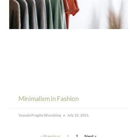
Minimalism in Fashion
Yoanda Pragita Sihombing
July 10, 2021
« Previous
1
2
Next »