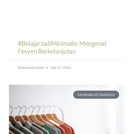
#BelajarJadiMinimalis: Mengenal
Fesyen Berkelanjutan
Rahmanita Dewi
July 11, 2021
MINIMALIST FASHION