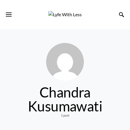
Chandra
Kusumawati
1 post