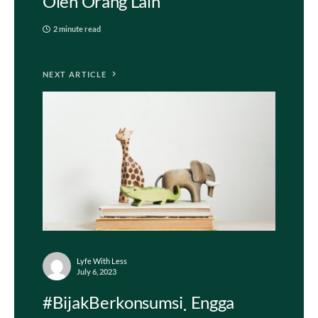
Oleh Orang Lain
2 minute read
NEXT ARTICLE
Lyfe With Less
July 6, 2023
#BijakBerkonsumsi
Engga