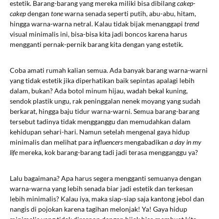
estetik. Barang-barang yang mereka miliki bisa dibilang
cakep-
cakep
dengan
tone
warna senada seperti putih, abu-abu, hitam,
hingga warna-warna netral. Kalau tidak bijak menanggapi
trend
visual minimalis ini, bisa-bisa kita jadi boncos karena harus
mengganti pernak-pernik barang kita dengan yang estetik.
Coba amati rumah kalian semua. Ada banyak barang warna-warni
yang tidak estetik jika diperhatikan baik sepintas apalagi lebih
dalam, bukan? Ada botol minum hijau, wadah bekal kuning,
sendok plastik ungu, rak peninggalan nenek moyang yang sudah
berkarat, hingga baju tidur warna-warni. Semua barang-barang
tersebut tadinya tidak mengganggu dan memudahkan dalam
kehidupan sehari-hari. Namun setelah mengenal gaya hidup
minimalis dan melihat para
influencers
mengabadikan
a day in my
life
mereka, kok barang-barang tadi jadi terasa mengganggu ya?
Lalu bagaimana? Apa harus segera mengganti semuanya dengan
warna-warna yang lebih senada biar jadi estetik dan terkesan
lebih minimalis? Kalau iya, maka siap-siap saja kantong jebol dan
nangis di pojokan karena tagihan melonjak! Ya! Gaya hidup