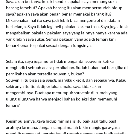
Saya akan bertanya ke diri sendiri apakah saya memang suka
barang tersebut? Apakah barang itu akan mempermudah hidup
saya? apakah saya akan benar-benar memakai barang itu?
Dikarenakan hal itu saya jadi lebih bisa mengontrol diri dalam
berbelanja. Saya tidak lagi beli pakaian karena tren. Saya juga tidak
mengabaikan pakaian-pakaian saya yang lainnya hanya karena ada
yang lebih saya sukai. Semua pakaian yang ada di lemari kini
benar-benar terpakai sesuai dengan fungsinya.
Selain itu, saya juga mulai tidak mengambil souvenir ketika
menghadiri sebuah acara pernikahan. Sudah bukan hal baru jika di
pernikahan akan tersedia souvenir, bukan?
Souvenir itu bisa saja
pouch
, mangkuk kecil, dan sebagainya. Kalau
sekiranya itu tidak diperlukan, maka saya tidak akan
mengambilnya. Buat apa menumpuk souvenir di rumah yang
ujung-ujungnya hanya menjadi bahan koleksi dan memenuhi
lemari?
Kesimpulannya, gaya hidup minimalis itu baik asal tahu pasti
arahnya ke mana. Jangan sampai malah bikin nangis gara-gara
memilih mengganti perabotan di rumah dengan yang lebih estetik