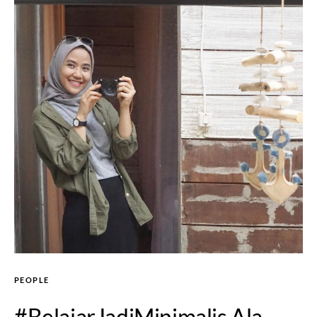
PEOPLE
#BelajarJadiMinimalis Ala