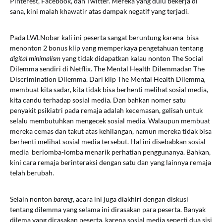
Pinterest, Facebook, dan Twitter. Mereka yang dulu bekerja di
sana, kini malah khawatir atas dampak negatif yang terjadi.
Pada LWLNobar kali ini peserta sangat beruntung karena bisa
menonton 2 bonus klip yang memperkaya pengetahuan tentang
digital minimalism
yang tidak didapatkan kalau nonton The Social
Dilemma sendiri di Netflix. The Mental Health Dilemmadan The
Discrimination Dilemma. Dari klip The Mental Health Dilemma
,
membuat kita sadar, kita tidak bisa berhenti melihat sosial media,
kita candu terhadap sosial media. Dan bahkan nomer satu
penyakit psikiatri pada remaja adalah kecemasan, gelisah untuk
selalu membutuhkan mengecek sosial media. Walaupun membuat
mereka cemas dan takut atas kehilangan, namun mereka tidak bisa
berhenti melihat sosial media tersebut. Hal ini disebabkan sosial
media berlomba-lomba menarik perhatian penggunanya. Bahkan,
kini cara remaja berinteraksi dengan satu dan yang lainnya remaja
telah berubah.
Selain nonton
bareng
, acara ini juga diakhiri dengan diskusi
tentang dilemma yang selama ini dirasakan para peserta. Banyak
dilema yang dirasakan peserta, karena sosial media seperti dua sisi