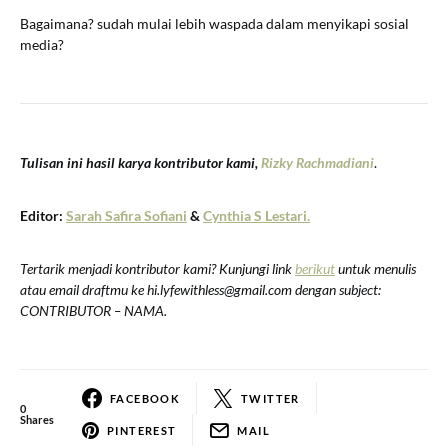
Bagaimana? sudah mulai lebih waspada dalam menyikapi sosial
media?
Tulisan ini hasil karya kontributor kami,
Rizky Rachmadiani
.
Editor:
Sarah Safira Sofiani
&
Cynthia S Lestari.
Tertarik menjadi kontributor kami? Kunjungi link
berikut
untuk menulis
atau email draftmu ke hi.lyfewithless@gmail.com dengan subject:
CONTRIBUTOR – NAMA.
FACEBOOK
TWITTER
0
Shares
PINTEREST
MAIL