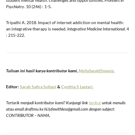
student mental health: challenges and opportunities.
Frontiers in
Psychiatry
. 10 (246) : 1-5.
Tripathi A. 2018. Impact of internet addiction on mental health:
an integrative therapy is needed.
Integrative Medicine International
. 4
: 215-222.
Tulisan ini hasil karya kontributor kami,
M
e
l
l
a
S
a
r
a
h
E
l
m
a
n
i
a
.
Editor:
Sarah Safira Sofiani
&
Cynthia S Lestari.
Tertarik menjadi kontributor kami? Kunjungi link
berikut
untuk menulis
atau email draftmu ke hi.lyfewithless@gmail.com dengan subject:
CONTRIBUTOR – NAMA.