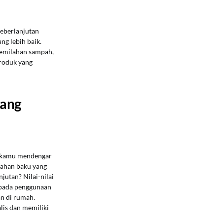
keberlanjutan
ng lebih baik.
pemilahan sampah,
produk yang
yang
h kamu mendengar
bahan baku yang
jutan? Nilai-nilai
n pada penggunaan
n di rumah.
lis dan memiliki