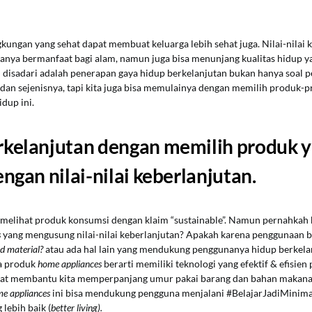
ungan yang sehat dapat membuat keluarga lebih sehat juga. Nilai-nilai 
anya bermanfaat bagi alam, namun juga bisa menunjang kualitas hidup ya
 disadari adalah penerapan gaya hidup berkelanjutan bukan hanya soal 
dan sejenisnya, tapi kita juga bisa memulainya dengan memilih produk-
dup ini.
rkelanjutan dengan memilih produk 
engan nilai-nilai keberlanjutan.
 melihat produk konsumsi dengan klaim “sustainable”. Namun pernahka
s
yang mengusung nilai-nilai keberlanjutan? Apakah karena penggunaan 
ed material?
atau ada hal lain yang mendukung penggunanya hidup berkelan
a produk
home appliances
berarti memiliki teknologi yang efektif & efisie
pat membantu kita memperpanjang umur pakai barang dan bahan makana
e appliances
ini bisa mendukung pengguna menjalani #BelajarJadiMinima
 lebih baik (
better living).