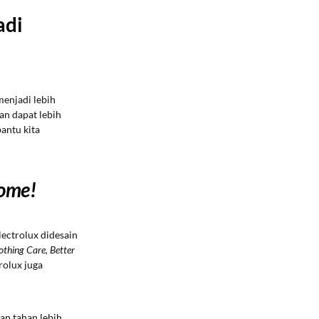
adi
enjadi lebih
kan dapat lebih
bantu kita
home!
ectrolux didesain
lothing Care, Better
rolux juga
an tahan lebih