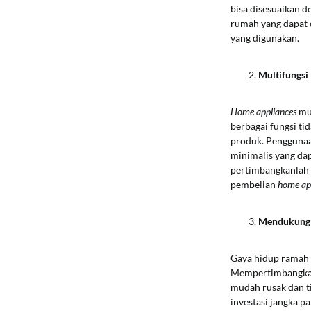
bisa disesuaikan d
rumah yang dapat d
yang digunakan.
Multifungsi
Home appliances
mu
berbagai fungsi t
produk. Penggunaa
minimalis yang dap
pertimbangkanlah 
pembelian
home ap
Mendukung
Gaya hidup ramah 
Mempertimbangk
mudah rusak dan ti
investasi jangka pa