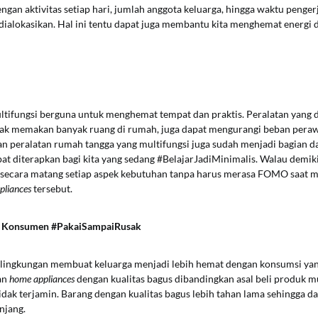
engan aktivitas setiap hari, jumlah anggota keluarga, hingga waktu penge
ialokasikan. Hal ini tentu dapat juga membantu kita menghemat energi d
ltifungsi berguna untuk menghemat tempat dan praktis. Peralatan yang 
idak memakan banyak ruang di rumah, juga dapat mengurangi beban peraw
n peralatan rumah tangga yang multifungsi juga sudah menjadi bagian da
at diterapkan bagi kita yang sedang #BelajarJadiMinimalis. Walau demik
secara matang setiap aspek kebutuhan tanpa harus merasa FOMO saat 
pliances
tersebut.
 Konsumen #PakaiSampaiRusak
lingkungan membuat keluarga menjadi lebih hemat dengan konsumsi yang
an
home appliances
dengan kualitas bagus dibandingkan asal beli produk
dak terjamin. Barang dengan kualitas bagus lebih tahan lama sehingga d
njang.