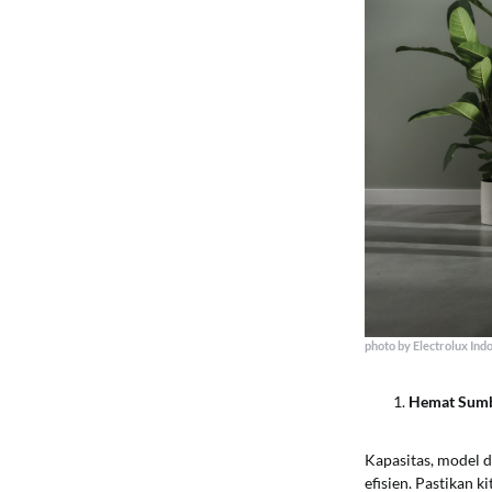
photo by Electrolux Ind
Hemat Sumbe
Kapasitas, model 
efisien. Pastikan 