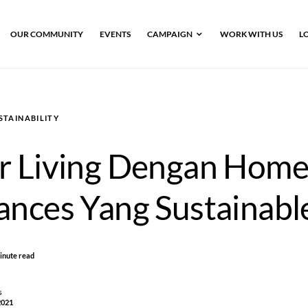
OUR COMMUNITY
EVENTS
CAMPAIGN
WORK WITH US
L
STAINABILITY
r Living Dengan Hom
ances Yang Sustainabl
inute read
s
2021