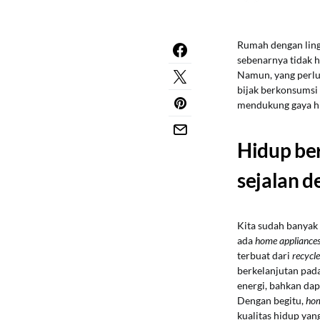
Rumah dengan lingk
sebenarnya tidak h
Namun, yang perlu
bijak berkonsumsi 
mendukung gaya hi
Hidup be
sejalan d
Kita sudah banyak
ada
home appliance
terbuat dari
recycl
berkelanjutan pad
energi, bahkan da
Dengan begitu,
hom
kualitas hidup yang