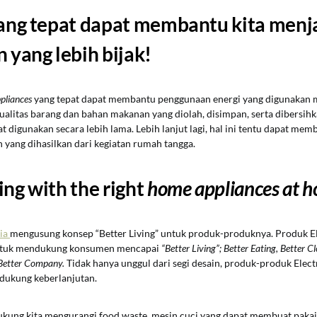
ang tepat dapat membantu kita menj
yang lebih bijak!
pliances
yang tepat dapat membantu penggunaan energi yang digunakan m
, kualitas barang dan bahan makanan yang diolah, disimpan, serta dibersih
t digunakan secara lebih lama. Lebih lanjut lagi, hal ini tentu dapat mem
yang dihasilkan dari kegiatan rumah tangga.
ing with the right
home appliances at 
sia
mengusung konsep “Better Living” untuk produk-produknya. Produk El
ntuk mendukung konsumen mencapai
“Better Living”; Better Eating, Better C
Better Company.
Tidak hanya unggul dari segi desain, produk-produk Elect
dukung keberlanjutan.
kung kita mengurangi food waste, mesin cuci yang dapat membuat pakai