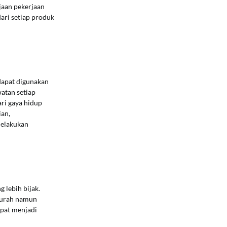
rjaan pekerjaan
ari setiap produk
dapat digunakan
atan setiap
ri gaya hidup
ian,
melakukan
 lebih bijak.
 murah namun
apat menjadi