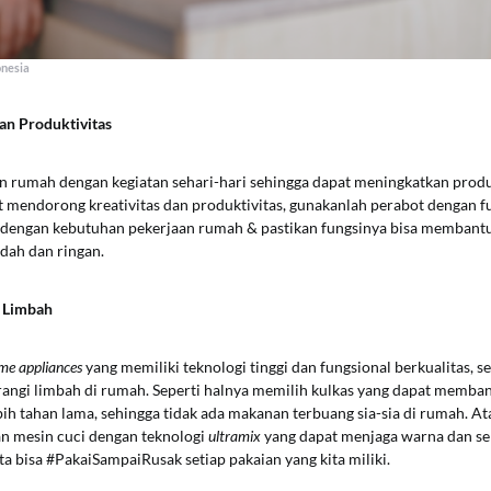
onesia
n Produktivitas
an rumah dengan kegiatan sehari-hari sehingga dapat meningkatkan prod
 mendorong kreativitas dan produktivitas, gunakanlah perabot dengan fu
i dengan kebutuhan pekerjaan rumah & pastikan fungsinya bisa membant
udah dan ringan.
 Limbah
me appliances
yang memiliki teknologi tinggi dan fungsional berkualitas, s
gi limbah di rumah. Seperti halnya memilih kulkas yang dapat memb
h tahan lama, sehingga tidak ada makanan terbuang sia-sia di rumah. At
 mesin cuci dengan teknologi
ultramix
yang dapat menjaga warna dan ser
ita bisa #PakaiSampaiRusak setiap pakaian yang kita miliki.