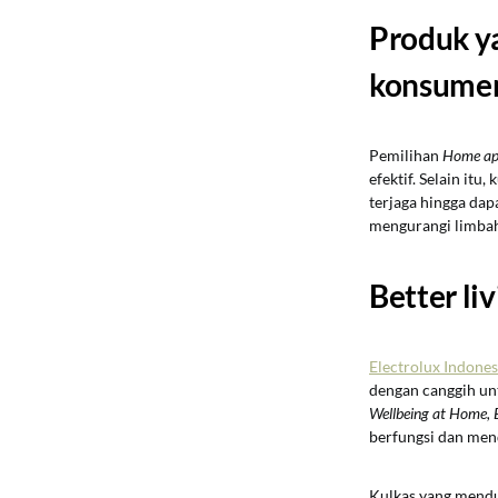
Produk y
konsumen 
Pemilihan
Home ap
efektif. Selain itu
terjaga hingga dapa
mengurangi limbah 
Better liv
Electrolux Indone
dengan canggih u
Wellbeing at Home, 
berfungsi dan men
Kulkas yang mendu