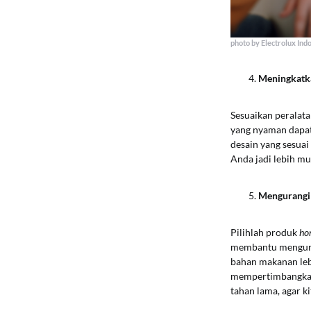
photo by Electrolux Ind
Meningkatka
Sesuaikan peralat
yang nyaman dapat
desain yang sesua
Anda jadi lebih m
Mengurangi
Pilihlah produk
ho
membantu menguran
bahan makanan lebi
mempertimbangkan
tahan lama, agar k