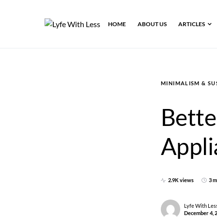
HOME
ABOUT US
ARTICLES
MINIMALISM & SU
Bette
Appli
2.9K views
3 m
Lyfe With Les
December 4, 