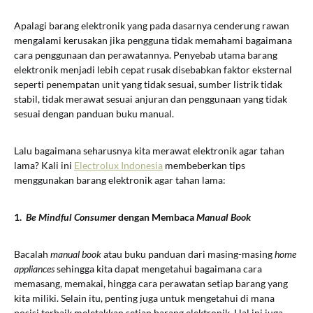
Apalagi barang elektronik yang pada dasarnya cenderung rawan
mengalami kerusakan jika pengguna tidak memahami bagaimana
cara penggunaan dan perawatannya. Penyebab utama barang
elektronik menjadi lebih cepat rusak disebabkan faktor eksternal
seperti penempatan unit yang tidak sesuai, sumber listrik tidak
stabil, tidak merawat sesuai anjuran dan penggunaan yang tidak
sesuai dengan panduan buku manual.
Lalu bagaimana seharusnya kita merawat elektronik agar tahan
lama? Kali ini
Electrolux Indonesia
membeberkan tips
menggunakan barang elektronik agar tahan lama:
1.
Be Mindful Consumer
dengan Membaca
Manual Book
Bacalah
manual book
atau buku panduan dari masing-masing
home
appliances
sehingga kita dapat mengetahui bagaimana cara
memasang, memakai, hingga cara perawatan setiap barang yang
kita miliki. Selain itu, penting juga untuk mengetahui di mana
posisi terbaik meletakkan setiap barang elektronik. Hal ini juga