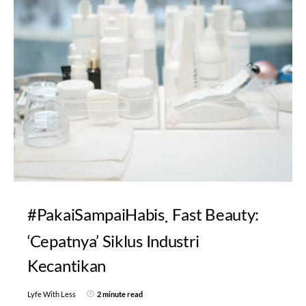
#PakaiSampaiHabis
Fast Beauty:
‘Cepatnya’ Siklus Industri
Kecantikan
Lyfe With Less
2 minute read