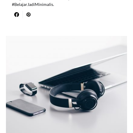
#BelajarJadiMinimalis.