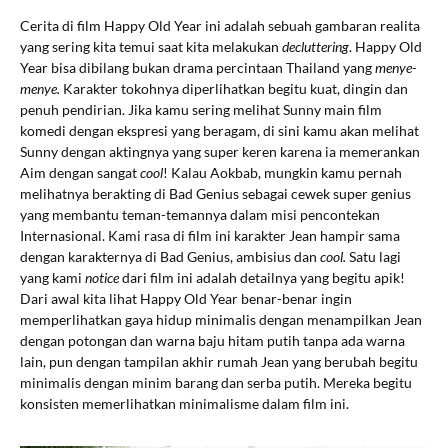
Cerita di film Happy Old Year ini adalah sebuah gambaran realita
yang sering kita temui saat kita melakukan
decluttering
. Happy Old
Year bisa dibilang bukan drama percintaan Thailand yang
menye-
menye.
Karakter tokohnya diperlihatkan begitu kuat, dingin dan
penuh pendirian. Jika kamu sering melihat Sunny main film
komedi dengan ekspresi yang beragam, di sini kamu akan melihat
Sunny dengan aktingnya yang super keren karena ia memerankan
Aim dengan sangat
cool
! Kalau Aokbab, mungkin kamu pernah
melihatnya berakting di Bad Genius sebagai cewek super genius
yang membantu teman-temannya dalam misi pencontekan
Internasional. Kami rasa di film ini karakter Jean hampir sama
dengan karakternya di Bad Genius, ambisius dan
cool.
Satu lagi
yang kami
notice
dari film ini adalah detailnya yang begitu apik!
Dari awal kita lihat Happy Old Year benar-benar ingin
memperlihatkan gaya hidup minimalis dengan menampilkan Jean
dengan potongan dan warna baju hitam putih tanpa ada warna
lain, pun dengan tampilan akhir rumah Jean yang berubah begitu
minimalis dengan minim barang dan serba putih. Mereka begitu
konsisten memerlihatkan minimalisme dalam film ini.