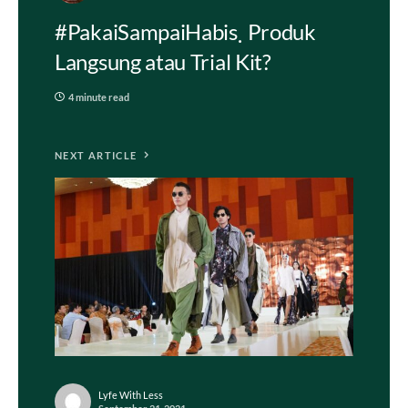
#PakaiSampaiHabis
Produk
Langsung atau Trial Kit?
4 minute read
NEXT ARTICLE
Lyfe With Less