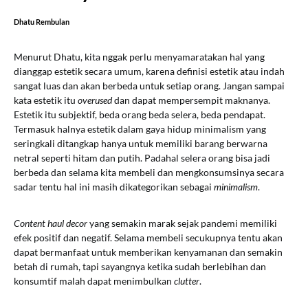
Dhatu Rembulan
Menurut Dhatu, kita nggak perlu menyamaratakan hal yang
dianggap estetik secara umum, karena definisi estetik atau indah
sangat luas dan akan berbeda untuk setiap orang. Jangan sampai
kata estetik itu
overused
dan dapat mempersempit maknanya.
Estetik itu subjektif, beda orang beda selera, beda pendapat.
Termasuk halnya estetik dalam gaya hidup minimalism yang
seringkali ditangkap hanya untuk memiliki barang berwarna
netral seperti hitam dan putih. Padahal selera orang bisa jadi
berbeda dan selama kita membeli dan mengkonsumsinya secara
sadar tentu hal ini masih dikategorikan sebagai
minimalism
.
Content haul decor
yang semakin marak sejak pandemi memiliki
efek positif dan negatif. Selama membeli secukupnya tentu akan
dapat bermanfaat untuk memberikan kenyamanan dan semakin
betah di rumah, tapi sayangnya ketika sudah berlebihan dan
konsumtif malah dapat menimbulkan
clutter
.