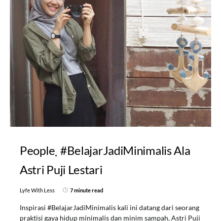
People
#BelajarJadiMinimalis Ala
Astri Puji Lestari
Lyfe With Less
7 minute read
Inspirasi #BelajarJadiMinimalis kali ini datang dari seorang
praktisi gaya hidup minimalis dan minim sampah, Astri Puji