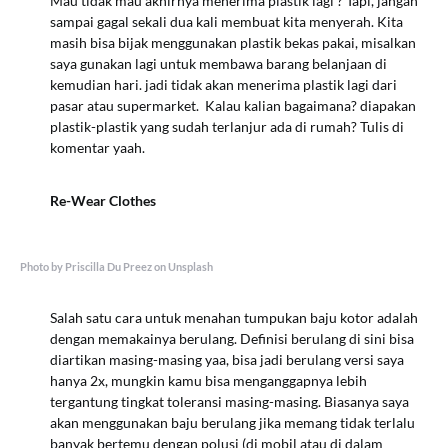
Mau tidak mau akhirnya menerima plastik lagi ? Tapi, jangan
sampai gagal sekali dua kali membuat kita menyerah. Kita
masih bisa bijak menggunakan plastik bekas pakai, misalkan
saya gunakan lagi untuk membawa barang belanjaan di
kemudian hari. jadi tidak akan menerima plastik lagi dari
pasar atau supermarket. Kalau kalian bagaimana? diapakan
plastik-plastik yang sudah terlanjur ada di rumah? Tulis di
komentar yaah.
Re-Wear Clothes
Photo by Priscilla Du Preez on Unsplash
Salah satu cara untuk menahan tumpukan baju kotor adalah
dengan memakainya berulang. Definisi berulang di sini bisa
diartikan masing-masing yaa, bisa jadi berulang versi saya
hanya 2x, mungkin kamu bisa menganggapnya lebih
tergantung tingkat toleransi masing-masing. Biasanya saya
akan menggunakan baju berulang jika memang tidak terlalu
banyak bertemu dengan polusi (di mobil atau di dalam