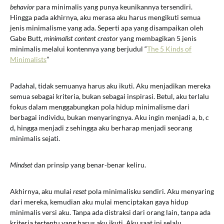
behavior
para minimalis yang punya keunikannya tersendiri.
Hingga pada akhirnya, aku merasa aku harus mengikuti semua
jenis minimalisme yang ada. Seperti apa yang disampaikan oleh
Gabe Butt,
minimalist content creator
yang membagikan 5 jenis
minimalis melalui kontennya yang berjudul “
The 5 Kinds of
Minimalists
”
Padahal, tidak semuanya harus aku ikuti. Aku menjadikan mereka
semua sebagai kriteria, bukan sebagai inspirasi. Betul, aku terlalu
fokus dalam menggabungkan pola hidup minimalisme dari
berbagai individu, bukan menyaringnya. Aku ingin menjadi a, b, c
d, hingga menjadi z sehingga aku berharap menjadi seorang
minimalis sejati.
Mindset
dan prinsip yang benar-benar keliru.
Akhirnya, aku mulai
reset
pola minimalisku sendiri. Aku menyaring
dari mereka, kemudian aku mulai menciptakan gaya hidup
minimalis versi aku. Tanpa ada distraksi dari orang lain, tanpa ada
kriteria tertentu yang harus aku ikuti. Aku saat ini selalu