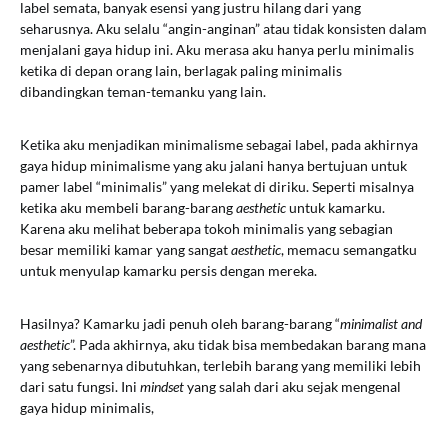
label semata, banyak esensi yang justru hilang dari yang
seharusnya. Aku selalu “angin-anginan” atau tidak konsisten dalam
menjalani gaya hidup ini. Aku merasa aku hanya perlu minimalis
ketika di depan orang lain, berlagak paling minimalis
dibandingkan teman-temanku yang lain.
Ketika aku menjadikan minimalisme sebagai label, pada akhirnya
gaya hidup minimalisme yang aku jalani hanya bertujuan untuk
pamer label “minimalis” yang melekat di diriku. Seperti misalnya
ketika aku membeli barang-barang
aesthetic
untuk kamarku.
Karena aku melihat beberapa tokoh minimalis yang sebagian
besar memiliki kamar yang sangat
aesthetic
, memacu semangatku
untuk menyulap kamarku persis dengan mereka.
Hasilnya? Kamarku jadi penuh oleh barang-barang “
minimalist and
aesthetic
”. Pada akhirnya, aku tidak bisa membedakan barang mana
yang sebenarnya dibutuhkan, terlebih barang yang memiliki lebih
dari satu fungsi. Ini
mindset
yang salah dari aku sejak mengenal
gaya hidup minimalis,