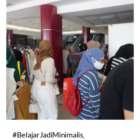
#BelajarJadiMinimalis