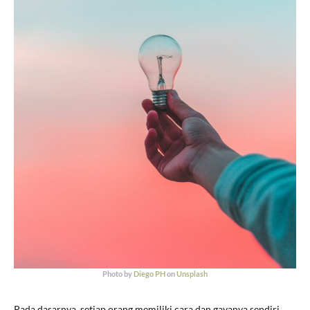
Photo by
Diego PH
on
Unsplash
Pada dasarnya, setiap orang memiliki cara dan gayanya sendiri