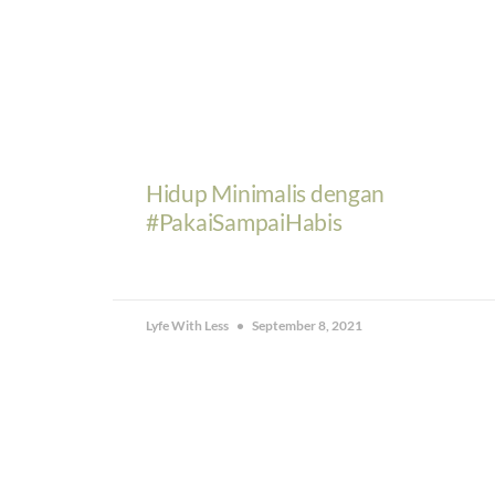
Hidup Minimalis dengan
#PakaiSampaiHabis
Lyfe With Less
September 8, 2021