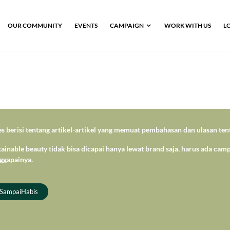
OUR COMMUNITY
EVENTS
CAMPAIGN
WORK WITH US
L
 berisi tentang artikel-artikel yang memuat pembahasan dan ulasan tent
ainable beauty tidak bisa dicapai hanya lewat brand saja, harus ada c
ggapainya.
iSampaiHabis