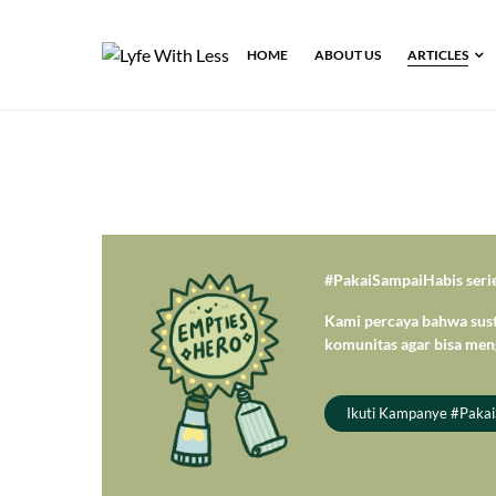
HOME
ABOUT US
ARTICLES
#PakaiSampaiHabis series
Kami percaya bahwa sust
komunitas agar bisa men
Ikuti Kampanye #Paka