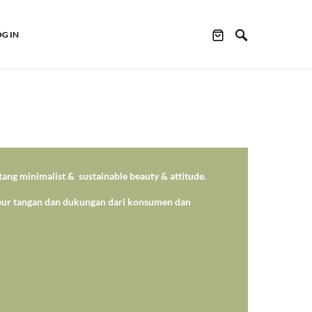
OG IN
ang minimalist & sustainable beauty & attitude.
ampur tangan dan dukungan dari konsumen dan