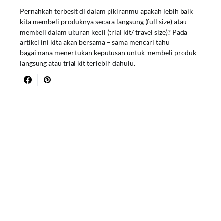
Pernahkah terbesit di dalam pikiranmu apakah lebih baik
kita membeli produknya secara langsung (full size) atau
membeli dalam ukuran kecil (trial kit/ travel size)? Pada
artikel ini kita akan bersama – sama mencari tahu
bagaimana menentukan keputusan untuk membeli produk
langsung atau trial kit terlebih dahulu.
Designed & Developed by
Clio Digital Creative