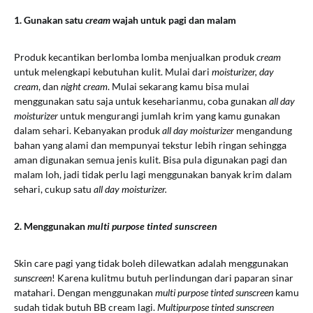
1. Gunakan satu
cream
wajah
untuk pagi dan malam
Produk kecantikan berlomba lomba menjualkan produk
cream
untuk melengkapi kebutuhan kulit. Mulai dari
moisturizer, day
cream
, dan
night cream
. Mulai sekarang kamu bisa mulai
menggunakan satu saja untuk keseharianmu, coba gunakan
all day
moisturizer
untuk mengurangi jumlah krim yang kamu gunakan
dalam sehari. Kebanyakan produk
all day moisturizer
mengandung
bahan yang alami dan mempunyai tekstur lebih ringan sehingga
aman digunakan semua jenis kulit. Bisa pula digunakan pagi dan
malam loh, jadi tidak perlu lagi menggunakan banyak krim dalam
sehari, cukup satu
all day moisturizer.
2. Menggunakan
multi purpose tinted sunscreen
Skin care pagi yang tidak boleh dilewatkan adalah menggunakan
sunscreen
! Karena kulitmu butuh perlindungan dari paparan sinar
matahari. Dengan menggunakan
multi purpose tinted sunscreen
kamu
sudah tidak butuh BB cream lagi.
Multipurpose tinted sunscreen