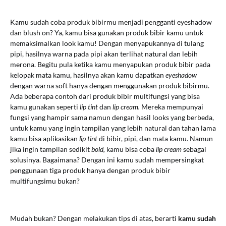
Kamu sudah coba produk bibirmu menjadi pengganti eyeshadow
dan blush on? Ya, kamu bisa gunakan produk bibir kamu untuk
memaksimalkan look kamu! Dengan menyapukannya di tulang
pipi, hasilnya warna pada pipi akan terlihat natural dan lebih
merona. Begitu pula ketika kamu menyapukan produk bibir pada
kelopak mata kamu, hasilnya akan kamu dapatkan
eyeshadow
dengan warna soft hanya dengan menggunakan produk bibirmu.
Ada beberapa contoh dari produk bibir multifungsi yang bisa
kamu gunakan seperti
lip tint
dan
lip cream.
Mereka mempunyai
fungsi yang hampir sama namun dengan hasil looks yang berbeda,
untuk kamu yang ingin tampilan yang lebih natural dan tahan lama
kamu bisa aplikasikan
lip tint
di bibir, pipi, dan mata kamu. Namun
jika ingin tampilan sedikit
bold,
kamu bisa coba
lip cream
sebagai
solusinya.
Bagaimana?
Dengan ini kamu sudah mempersingkat
penggunaan tiga produk hanya dengan produk bibir
multifungsimu bukan?
Mudah bukan? Dengan melakukan tips di atas, berarti
kamu sudah