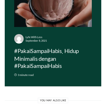
Lyfe With Less
September 8, 2021
#PakaiSampaiHabis
Hidup
Minimalis dengan
#PakaiSampaiHabis
3 minute read
YOU MAY ALSO LIKE