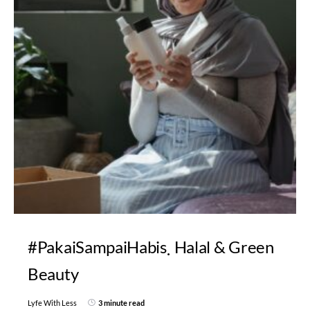
#PakaiSampaiHabis
Halal & Green
Beauty
Lyfe With Less
3 minute read