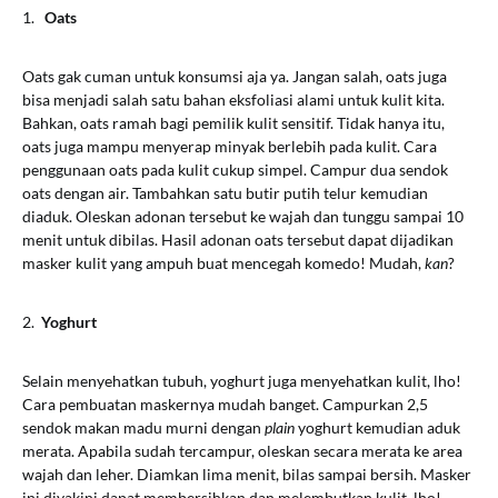
1.
Oats
Oats gak cuman untuk konsumsi aja ya. Jangan salah, oats juga
bisa menjadi salah satu bahan eksfoliasi alami untuk kulit kita.
Bahkan, oats ramah bagi pemilik kulit sensitif. Tidak hanya itu,
oats juga mampu menyerap minyak berlebih pada kulit. Cara
penggunaan oats pada kulit cukup simpel. Campur dua sendok
oats dengan air. Tambahkan satu butir putih telur kemudian
diaduk. Oleskan adonan tersebut ke wajah dan tunggu sampai 10
menit untuk dibilas. Hasil adonan oats tersebut dapat dijadikan
masker kulit yang ampuh buat mencegah komedo! Mudah,
kan
?
2.
Yoghurt
Selain menyehatkan tubuh, yoghurt juga menyehatkan kulit, lho!
Cara pembuatan maskernya mudah banget. Campurkan 2,5
sendok makan madu murni dengan
plain
yoghurt kemudian aduk
merata. Apabila sudah tercampur, oleskan secara merata ke area
wajah dan leher. Diamkan lima menit, bilas sampai bersih. Masker
ini diyakini dapat membersihkan dan melembutkan kulit, lho!