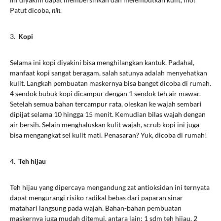
Patut dicoba,
nih
.
3.
Kopi
Selama ini kopi diyakini bisa menghilangkan kantuk. Padahal,
manfaat kopi sangat beragam, salah satunya adalah menyehatkan
kulit. Langkah pembuatan maskernya bisa banget dicoba di rumah.
4 sendok bubuk kopi dicampur dengan 1 sendok teh air mawar.
Setelah semua bahan tercampur rata, oleskan ke wajah sembari
dipijat selama 10 hingga 15 menit. Kemudian bilas wajah dengan
air bersih. Selain menghaluskan kulit wajah, scrub kopi ini juga
bisa mengangkat sel kulit mati. Penasaran? Yuk, dicoba di rumah!
4.
Teh hijau
Teh hijau yang dipercaya mengandung zat antioksidan ini ternyata
dapat mengurangi risiko radikal bebas dari paparan sinar
matahari langsung pada wajah. Bahan-bahan pembuatan
maskernya juga mudah ditemui, antara lain: 1 sdm teh hijau, 2