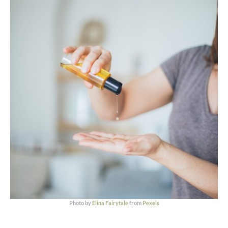
Photo by
Elina Fairytale
from
Pexels