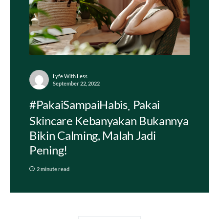
Lyfe With Less
September 22, 2022
#PakaiSampaiHabis
Pakai
Skincare Kebanyakan Bukannya
Bikin Calming, Malah Jadi
Pening!
2 minute read