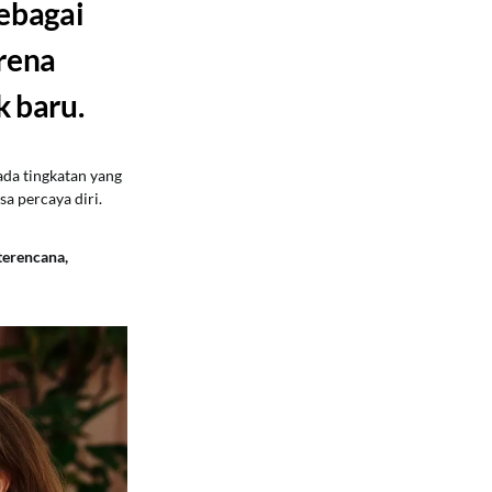
ebagai
arena
k baru.
ada tingkatan yang
sa percaya diri.
terencana,