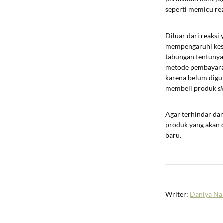
seperti memicu reak
Diluar dari reaksi
mempengaruhi kese
tabungan tentunya 
metode pembayar
karena belum digun
membeli produk
s
Agar terhindar dar
produk yang akan 
baru.
Writer:
Daniya Na