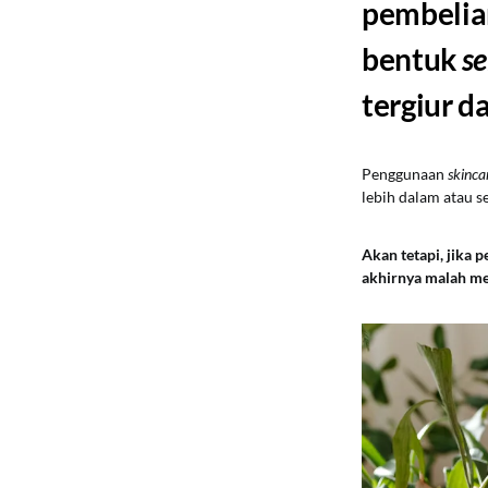
pembeli
bentuk
se
tergiur d
Penggunaan
skinca
lebih dalam atau s
Akan tetapi, jika
akhirnya malah m