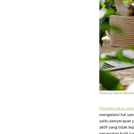
Photo by
Mikael Blomkv
Menggunakan
skin
mengalami hal yang
yaitu penyerapan 
aktif yang tidak t
perawatan kulit j