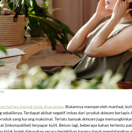
ist
care
terlalu banyak tidak disarankan
. Bukannya memperoleh manfaat, kuli
 sebaliknya. Terdapat akibat negatif imbas dari produk
skincare
berlapis-
produk yang kurang maksimal. Terlalu banyak
skincare
juga memungkinkan
epat (inkompatibel) terpapar kulit. Belum lagi, beberapa bahan tertentu p
uga tidak boleh digunakan secara berlebihan karena dapat mendatangkan 