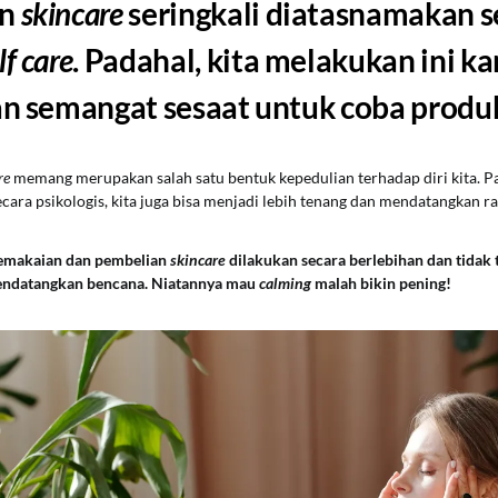
an
skincare
seringkali diatasnamakan s
lf care
. Padahal, kita melakukan ini k
an semangat sesaat untuk coba produ
re
memang merupakan salah satu bentuk kepedulian terhadap diri kita. P
ecara psikologis, kita juga bisa menjadi lebih tenang dan mendatangkan ra
 pemakaian dan pembelian
skincare
dilakukan secara berlebihan dan tidak 
endatangkan bencana. Niatannya mau
calming
malah bikin pening!