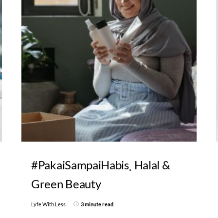
#PakaiSampaiHabis
Halal &
Green Beauty
Lyfe With Less
3 minute read