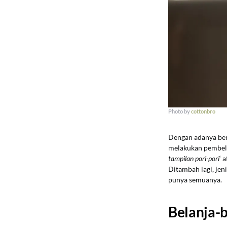
Photo by
cottonbro
Dengan adanya ber
melakukan pembeli
tampilan pori-pori
‘ 
Ditambah lagi, jen
punya semuanya.
Belanja-b