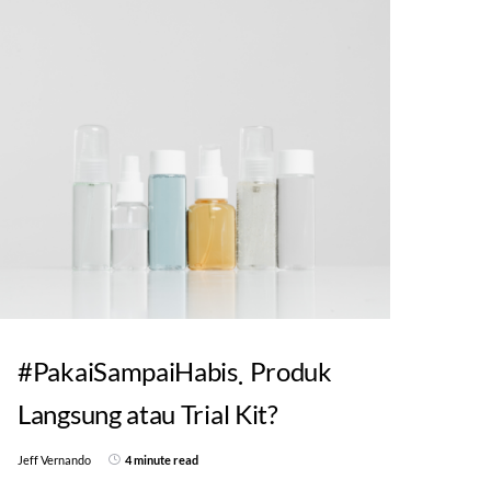
#PakaiSampaiHabis
Produk
Langsung atau Trial Kit?
Jeff Vernando
4 minute read