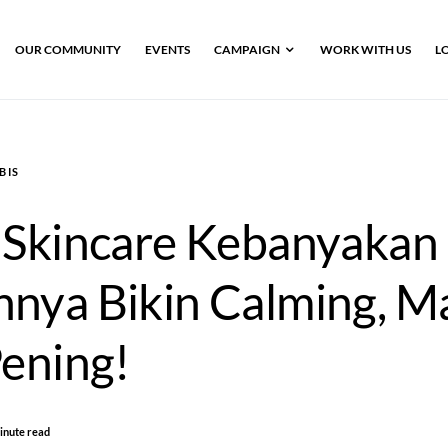
OUR COMMUNITY
EVENTS
CAMPAIGN
WORK WITH US
L
BIS
 Skincare Kebanyakan
nya Bikin Calming, M
Pening!
inute read