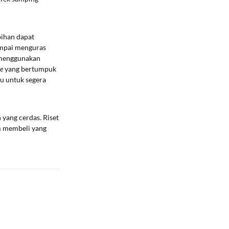
bihan dapat
ampai menguras
i menggunakan
re
yang bertumpuk
ru untuk segera
 yang cerdas. Riset
m membeli yang