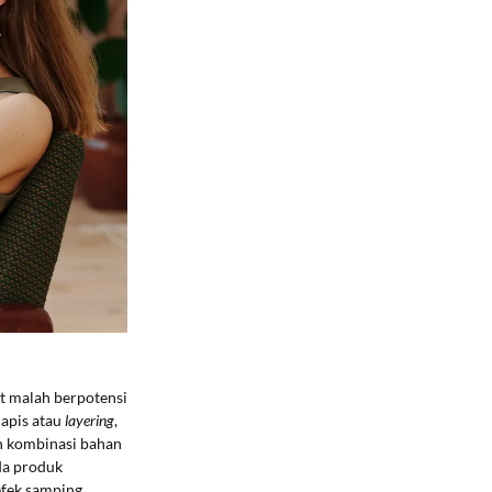
t malah berpotensi
lapis atau
layering
,
 kombinasi bahan
ada produk
efek samping