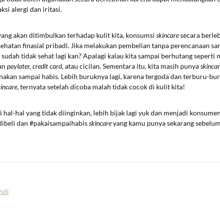
si alergi dan iritasi.
 yang akan ditimbulkan terhadap kulit kita, konsumsi
skincare
secara berle
hatan finasial pribadi. Jika melakukan pembelian tanpa perencanaan s
sudah tidak sehat lagi kan? Apalagi kalau kita sampai berhutang sepert
an
paylater, credit card
, atau cicilan. Sementara itu, kita masih punya
skinca
akan sampai habis. Lebih buruknya lagi, karena tergoda dan terburu-bu
kincare
, ternyata setelah dicoba malah tidak cocok di kulit kita!
i hal-hal yang tidak diinginkan, lebih bijak lagi yuk dan menjadi konsumen
dibeli dan #pakaisampaihabis
skincare
yang kamu punya sekarang sebelu
hdi