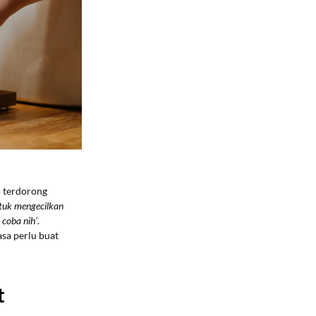
p terdorong
ntuk mengecilkan
 coba nih’
.
asa perlu buat
t