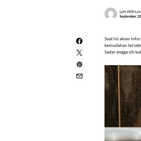
Lyfe With Les
September 22
Saat ini akses inf
kemudahan terseb
Sadar engga sih k