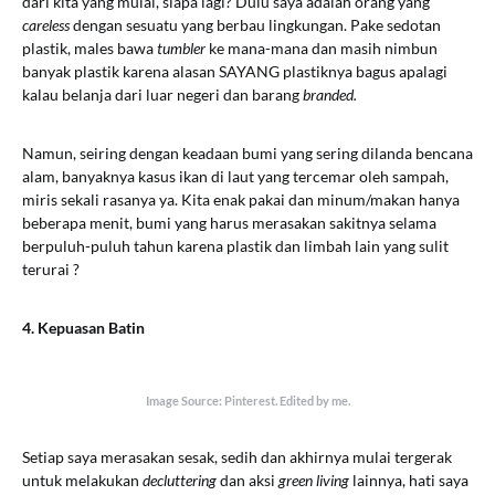
dari kita yang mulai, siapa lagi? Dulu saya adalah orang yang
careless
dengan sesuatu yang berbau lingkungan. Pake sedotan
plastik, males bawa
tumbler
ke mana-mana dan masih nimbun
banyak plastik karena alasan SAYANG plastiknya bagus apalagi
kalau belanja dari luar negeri dan barang
branded.
Namun, seiring dengan keadaan bumi yang sering dilanda bencana
alam, banyaknya kasus ikan di laut yang tercemar oleh sampah,
miris sekali rasanya ya. Kita enak pakai dan minum/makan hanya
beberapa menit, bumi yang harus merasakan sakitnya selama
berpuluh-puluh tahun karena plastik dan limbah lain yang sulit
terurai ?
4. Kepuasan Batin
Image Source: Pinterest. Edited by me.
Setiap saya merasakan sesak, sedih dan akhirnya mulai tergerak
untuk melakukan
decluttering
dan aksi
green living
lainnya, hati saya