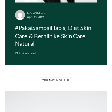
Lyfe With Less
April 11, 2019
#PakaiSampaiHabis
Diet Skin
Care & Beralih ke Skin Care
Natural
4 minute read
YOU MAY ALSO LIKE