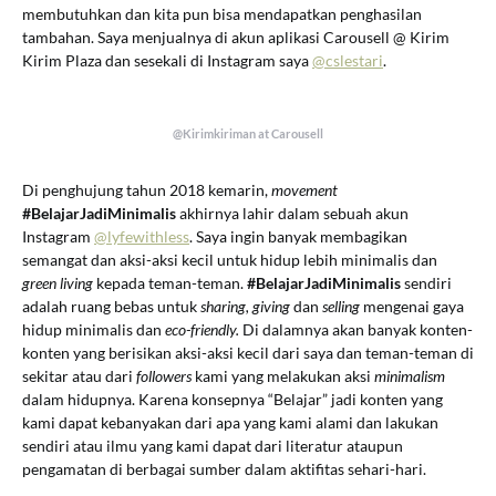
membutuhkan dan kita pun bisa mendapatkan penghasilan
tambahan. Saya menjualnya di akun aplikasi Carousell @ Kirim
Kirim Plaza dan sesekali di Instagram saya
@cslestari
.
@Kirimkiriman at Carousell
Di penghujung tahun 2018 kemarin,
movement
#BelajarJadiMinimalis
akhirnya lahir dalam sebuah akun
Instagram
@lyfewithless
. Saya ingin banyak membagikan
semangat dan aksi-aksi kecil untuk hidup lebih minimalis dan
green living
kepada teman-teman.
#BelajarJadiMinimalis
sendiri
adalah ruang bebas untuk
sharing, giving
dan
selling
mengenai gaya
hidup minimalis dan
eco-friendly.
Di dalamnya akan banyak konten-
konten yang berisikan aksi-aksi kecil dari saya dan teman-teman di
sekitar atau dari
followers
kami yang melakukan aksi
minimalism
dalam hidupnya. Karena konsepnya “Belajar” jadi konten yang
kami dapat kebanyakan dari apa yang kami alami dan lakukan
sendiri atau ilmu yang kami dapat dari literatur ataupun
pengamatan di berbagai sumber dalam aktifitas sehari-hari.