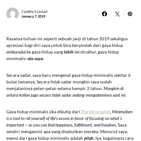
Cynthia S Lestari
January 7, 2019
Rasanya tulisan ini seperti sebuah janji di tahun 2019 sekaligus
apresiasi bagi diri saya untuk bisa berpindah dari gaya hidup
amburadul
ke gaya hidup yang
lebih
terstruktur, gaya hidup
minimalis
–
ala saya.
Secara sadar, saya baru mengenal gaya hidup minimalis sekitar 6
bulan lamanya. Secara tidak sadar mungkin saya sudah
menjalaninya pelan-pelan selama hampir 2 tahun.
Mungkin di
antara kalian juga secara tidak sadar sedang mengalaminya saat ini.
Gaya hidup minimalis jika dikutip dari
The Minimalist
,
Minimalism
is a tool to rid yourself of life’s excess in favor of focusing on what’s
important — so you can find happiness, fulfillment, and freedom.
Saya
sendiri mengamini apa yang disebutkan mereka. Menurut saya,
esensi dari gaya hidup minimalis adalah
pilah.
Iya, bagaimana cara