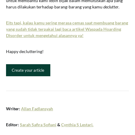
untuk membantu kami lebih bijak dalam memutuskan apa yang
harus dilakukan terhadap barang-barang yang kamu
declutter
.
Eits tapi, kalau kamu sering merasa cemas saat membuang barang
yang sudah tidak terpakai lagi baca artikel Waspada Hoarding
Disorder untuk mengetahui alasannya ya!
Happy decluttering!
Create your article
Writer:
Allan Fadlansyah
Editor:
Sarah Safira Sofiani
&
Cynthia S Lestari.