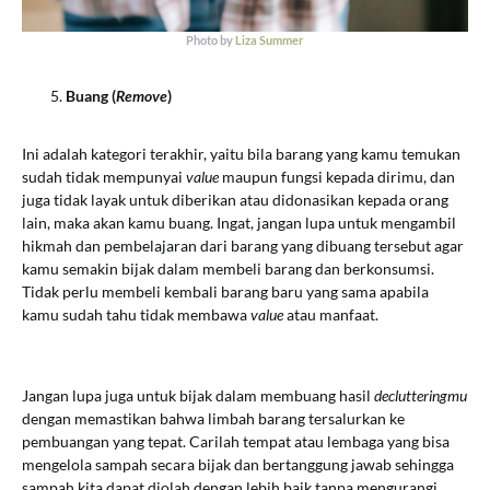
Photo by
Liza Summer
Buang (
Remove
)
Ini adalah kategori terakhir, yaitu bila barang yang kamu temukan
sudah tidak mempunyai
value
maupun fungsi kepada dirimu, dan
juga tidak layak untuk diberikan atau didonasikan kepada orang
lain, maka akan kamu buang. Ingat, jangan lupa untuk mengambil
hikmah dan pembelajaran dari barang yang dibuang tersebut agar
kamu semakin bijak dalam membeli barang dan berkonsumsi.
Tidak perlu membeli kembali barang baru yang sama apabila
kamu sudah tahu tidak membawa
value
atau manfaat.
Jangan lupa juga untuk bijak dalam membuang hasil
declutteringmu
dengan memastikan bahwa limbah barang tersalurkan ke
pembuangan yang tepat. Carilah tempat atau lembaga yang bisa
mengelola sampah secara bijak dan bertanggung jawab sehingga
sampah kita dapat diolah dengan lebih baik tanpa mengurangi