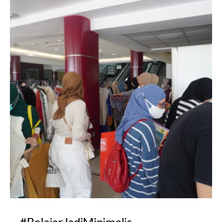
#BelajarJadiMinimalis