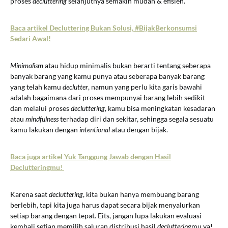
proses
decluttering
selanjutnya semakin mudah & efisien.
Baca artikel Decluttering Bukan Solusi, #BijakBerkonsumsi
Sedari Awal!
Minimalism
atau hidup minimalis bukan berarti tentang seberapa
banyak barang yang kamu punya atau seberapa banyak barang
yang telah kamu
declutter
, namun yang perlu kita garis bawahi
adalah bagaimana dari proses mempunyai barang lebih sedikit
dan melalui proses
decluttering
, kamu bisa meningkatan kesadaran
atau
mindfulness
terhadap diri dan sekitar, sehingga segala sesuatu
kamu lakukan dengan
intentional
atau dengan bijak.
Baca juga artikel Yuk Tanggung Jawab dengan Hasil
Declutteringmu
!
Karena saat
decluttering
, kita bukan hanya membuang barang
berlebih, tapi kita juga harus dapat secara bijak menyalurkan
setiap barang dengan tepat. Eits, jangan lupa lakukan evaluasi
kembali setiap memilih saluran distribusi hasil
decluttering
mu ya!