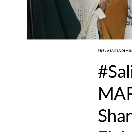
#BELAJARJADIMI
#Sal
MAR
Shar