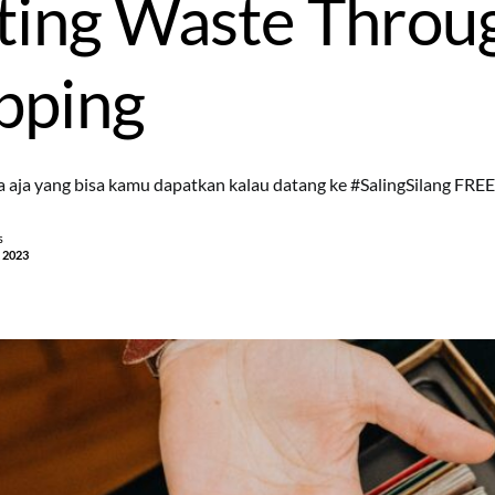
ting Waste Throu
pping
a aja yang bisa kamu dapatkan kalau datang ke #SalingSilang FR
s
 2023