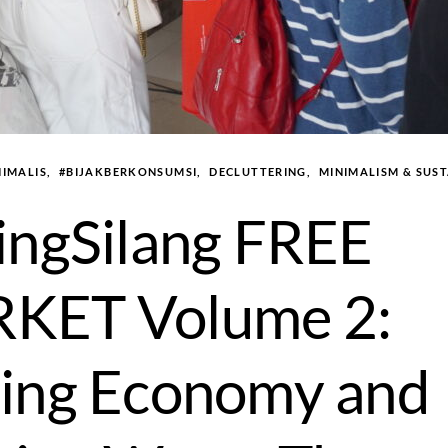
NIMALIS
#BIJAKBERKONSUMSI
DECLUTTERING
MINIMALISM & SUST
ingSilang FREE
KET Volume 2:
ing Economy and