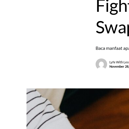
Figh
Swa
Baca manfaat ap
Lyfe With Les
November 28,