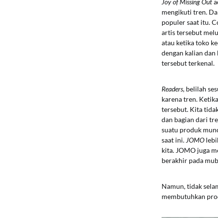
Joy of Missing Out
a
mengikuti tren. Da
populer saat itu. 
artis tersebut me
atau ketika toko k
dengan kalian dan 
tersebut terkenal.
Readers
, belilah s
karena tren. Ketik
tersebut. Kita tid
dan bagian dari tr
suatu produk muncu
saat ini.
JOMO
leb
kita. JOMO juga me
berakhir pada mub
Namun, tidak sela
membutuhkan produ