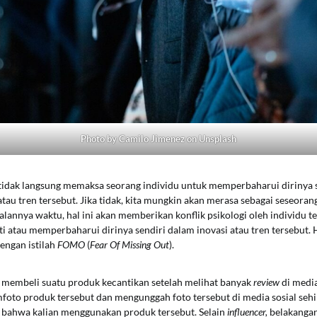
Photo by Camilo Jimenez on Unsplash
a tidak langsung memaksa seorang individu untuk memperbaharui dirinya 
atau tren tersebut. Jika tidak, kita mungkin akan merasa sebagai seseoran
jalannya waktu, hal ini akan memberikan konflik psikologi oleh individu t
ti atau memperbaharui dirinya sendiri dalam inovasi atau tren tersebut. Ha
engan istilah
FOMO
(
Fear Of Missing Out
).
membeli suatu produk kecantikan setelah melihat banyak
review
di media
emfoto produk tersebut dan mengunggah foto tersebut di media sosial se
t bahwa kalian menggunakan produk tersebut. Selain
influencer,
belakanga