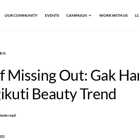
OUR COMMUNITY
EVENTS
CAMPAIGN
WORK WITH US
L
BIS
f Missing Out: Gak Ha
kuti Beauty Trend
inute read
021