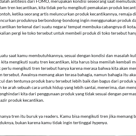
dalah antitesis dari FOMO, merupakan kondisi seseorang saat memutusk
lam tren kecantikan, kita tidak perlu mengikuti pemakaian produk kecan
Contoh, ketika seorang artis meluncurkan produk kecantikannya, remaja d
luncurkan produknya berbondong-bondong ingin menggunakan produk dari
ecantikan terkenal dari suatu negara/ tempat membuka cabangnya di kota
kalian pergi ke toko tersebut untuk membeli produk di toko tersebut han
esuatu saat kamu membutuhkannya, sesuai dengan kondisi dan masalah ku
a kita mengikuti suatu tren kecantikan, kita harus bisa memilah kembali 
ak perlu mengikuti tren tersebut hanya karena merasa bahwa kita akan men
en tersebut. Awalnya memang akan terasa bahagia, namun bahagia itu aka
l dan tentunya produk baru tersebut lebih baik dan bagus dari produk 
ih ke arah sebuah cara untuk hidup yang lebih santai, menerima, dan men
nghindari kita dari penggunaan produk yang tidak sesuai dengan permas
azir produk kecantikan.
manya tren itu buruk ya readers. Kamu bisa mengikuti tren jika memang 
knya, bukan karena kamu tidak ingin tertinggal
hypenya
.