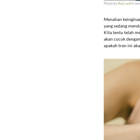
Photo by
Ron Lach
fro
Menahan keinginan 
yang sedang menda
Kita tentu telah m
akan cocok dengan 
apakah tren ini a