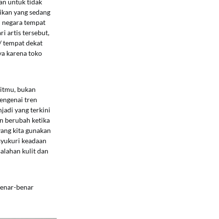
an untuk tidak
tikan yang sedang
i negara tempat
 artis tersebut,
/ tempat dekat
ya karena toko
litmu, bukan
mengenai tren
jadi yang terkini
n berubah ketika
yang kita gunakan
syukuri keadaan
alahan kulit dan
benar-benar