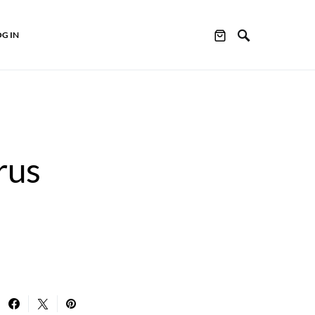
OG IN
rus