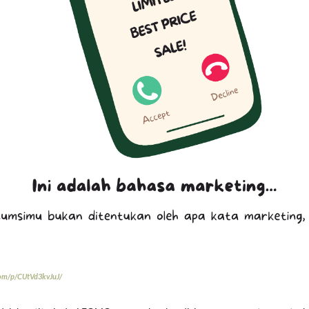
com/p/CUtVd3kvJuJ/