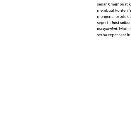
senang membuat k
membuat konten “r
mengenai produk b
seperti;
best selle
masyarakat.
Mudah 
serba cepat saat ini