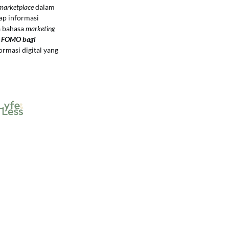
marketplace
dalam
ap informasi
a bahasa
marketing
g FOMO bagi
rmasi digital yang