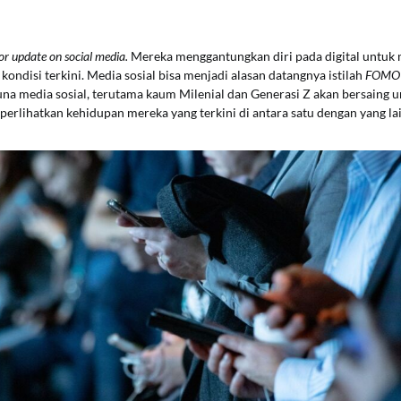
for update on social media.
Mereka menggantungkan diri pada digital untuk
kondisi terkini. Media sosial bisa menjadi alasan datangnya istilah
FOM
una media sosial, terutama kaum Milenial dan Generasi Z akan bersaing 
erlihatkan kehidupan mereka yang terkini di antara satu dengan yang lai