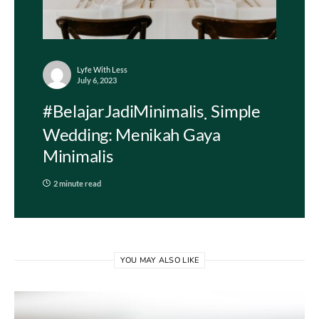
Lyfe With Less
July 6, 2023
#BelajarJadiMinimalis
Simple
Wedding: Menikah Gaya
Minimalis
2 minute read
YOU MAY ALSO LIKE