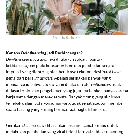
Photo by
Sasha Kim
Kenapa
Deinfluencing
jadi Perbincangan?
Deinfluencing
pada awalnya dilakukan sebagai bentuk
ketidaksetujuan pada konsumerisme dan pembelian secara
impulsif yang didorong oleh banjirnya rekomendasi
‘must have
items’
dari para
influencers
. Apalagi seringkali banyak yang
menganggap bahwa
review
yang dilakukan oleh
influencers
tidak
didasari opini dan pengalaman yang jujur, melainkan hanya karena
kerja sama dengan merek semata. Banyak orang yang akhirnya
terjebak dalam pola konsumsi yang tidak sehat ataupun membeli
suatu barang yang kurang bermanfaat bagi diri mereka.
Gerakan
deinfluencing
diharapkan bisa mencegah orang untuk
melakukan pembelian yang viral tetapi ternyata tidak sebanding