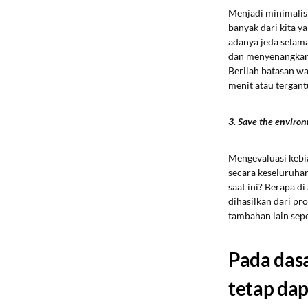
Menjadi minimalis
banyak dari kita ya
adanya jeda selama
dan menyenangkan m
Berilah batasan w
menit atau tergan
3.
Save the enviro
Mengevaluasi kebi
secara keseluruhan
saat ini? Berapa d
dihasilkan dari pr
tambahan lain sepe
Pada das
tetap dap