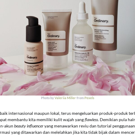
Photo by
Valeriia Miller
from
Pexels
 baik internasional maupun lokal, terus mengeluarkan produk-produk te
pat membantu kita memiliki kulit wajah yang
flawless
. Demikian pula ha
un-akun
beauty influencer
yang menawarkan reviu dan tutorial penggunaa
rmasi yang ditawarkan dan melelahkan jika kita tidak bijak dalam mence