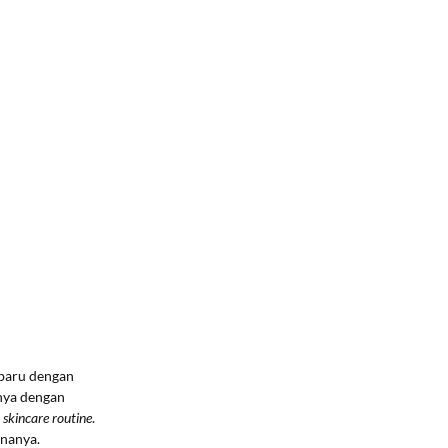
rbaru dengan
lnya dengan
n
skincare routine
.
rnanya.