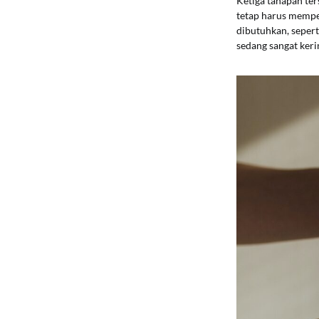
Ketiga tahapan ter
tetap harus memper
dibutuhkan, seper
sedang sangat keri