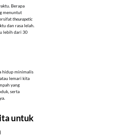
waktu. Berapa
g menuntut
ersifat
theurapetic
tu dan rasa lelah.
 lebih dari 30
a hidup minimalis
 atau lemari kita
ampah yang
duk, serta
ya.
ita untuk
n