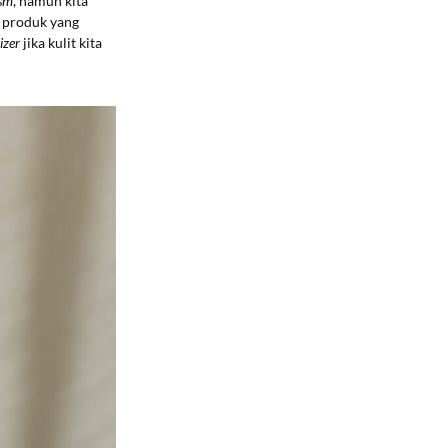
ism
, namun kita
n produk yang
izer
jika kulit kita