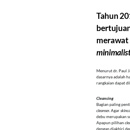
Tahun 20
bertujua
merawat k
minimalist
Menurut dr. Paul J
dasarnya adalah h
rangkaian dapat di
Cleansing
Bagian paling pent
cleanser.
Agar
skinc
debu merupakan su
Apapun pilihan
cle
dengan diakhiri d