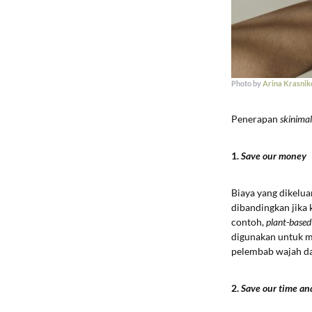
Photo by
Arina Krasnik
Penerapan
skinima
1.
Save our money
Biaya yang dikelua
dibandingkan jika 
contoh,
plant-based 
digunakan untuk m
pelembab wajah da
2.
Save our time an