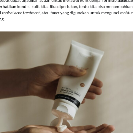
sebut dapat dijadikan acuan untuk merawat kulit dengan prinsip
skinimal
hatikan kondisi kulit kita. Jika diperlukan, tentu kita bisa menambahka
ti
topical acne treatment
, atau
toner
yang digunakan untuk mengunci
moistur
ng.