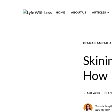
HOME
ABOUT US
ARTICLES
#PAKAISAMPAIHA
Skini
How
1.9K views
4 m
Yoanda Pragi
July 28, 2021