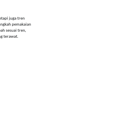
tapi juga tren
 langkah pemakaian
ah sesuai tren,
ng terawat.