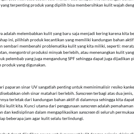
 yang terpenting produk yang dipilih bisa membersihkan kulit wajah den
a adalah melembabkan kulit yang baru saja menjadi kering karena kita b
ahap ini, pilihlah produk kecantikan yang memiliki kandungan bahan aktif
sembari membenahi problematika kulit yang kita miliki, seperti: merata
n, mengontrol produksi minyak berlebih, atau menenangkan kulit yang ir
uk pelembab yang juga mengandung SPF sehingga dapat juga dijadikan pi
 produk yang digunakan.
ari paparan sinar UV sangatlah penting untuk meminimalisir resiko kanke
disebabkan oleh sinar matahari berlebih.
Sunscreen
terbagi atas dua jenis,
nya terletak dari kandungan bahan aktif di dalamnya sehingga kita dapa
isi kulit kita. Kunci utama dari penggunaan
sunscreen
adalah pemahaman 
an dan kedisiplinan dalam mengaplikasikan
sunscreen
di seluruh permukaa
ap beberapa jam agar kulit selalu terlindungi.