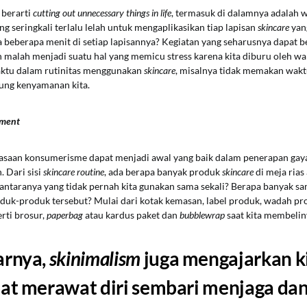
 berarti
cutting out unnecessary things in life
, termasuk di dalamnya adalah 
ng seringkali terlalu lelah untuk mengaplikasikan tiap lapisan
skincare
yan
 beberapa menit di setiap lapisannya? Kegiatan yang seharusnya dapat b
alah menjadi suatu hal yang memicu stress karena kita diburu oleh wak
aktu dalam rutinitas menggunakan
skincare
, misalnya tidak memakan waktu
tung kenyamanan kita.
nment
asaan konsumerisme dapat menjadi awal yang baik dalam penerapan gay
. Dari sisi
skincare routine
, ada berapa banyak produk
skincare
di meja rias
i antaranya yang tidak pernah kita gunakan sama sekali? Berapa banyak s
oduk-produk tersebut? Mulai dari kotak kemasan, label produk, wadah pro
rti brosur,
paperbag
atau kardus paket dan
bubblewrap
saat kita membelin
arnya,
skinimalism
juga mengajarkan k
at merawat diri sembari menjaga da