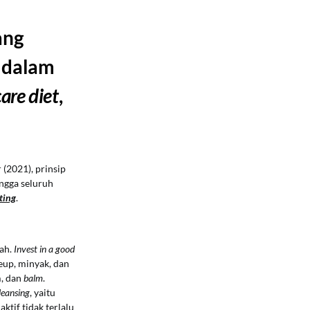
ang
 dalam
are diet
,
 (2021), prinsip
ngga seluruh
ting
.
ah.
Invest in a good
eup, minyak, dan
m, dan
balm
.
leansing
, yaitu
ktif tidak terlalu