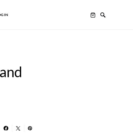
OG IN
 and