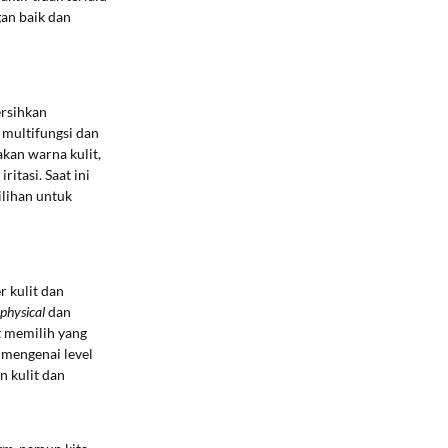
gan baik dan
ersihkan
 multifungsi dan
kan warna kulit,
itasi. Saat ini
lihan untuk
r kulit dan
physical
dan
t memilih yang
mengenai level
n kulit dan