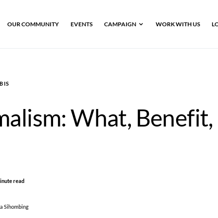
OUR COMMUNITY
EVENTS
CAMPAIGN
WORK WITH US
L
BIS
malism: What, Benefit,
inute read
ta Sihombing