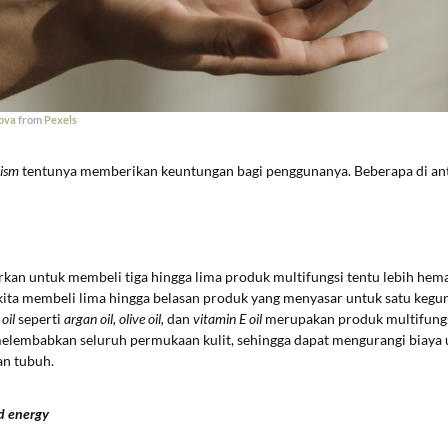
ova
from
Pexels
lism
tentunya memberikan keuntungan bagi penggunanya. Beberapa di ant
rkan untuk membeli tiga hingga lima produk multifungsi tentu lebih hema
kita membeli lima hingga belasan produk yang menyasar untuk satu kegun
oil
seperti
argan oil, olive oil,
dan
vitamin E oil
merupakan produk multifungs
elembabkan seluruh permukaan kulit, sehingga dapat mengurangi biaya
n tubuh.
d energy