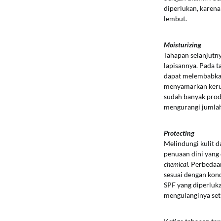
diperlukan, karena
lembut.
Moisturizing
Tahapan selanjutny
lapisannya. Pada t
dapat melembabkan 
menyamarkan keruta
sudah banyak prod
mengurangi jumlah
Protecting
Melindungi kulit d
penuaan dini yang 
chemical.
Perbedaan
sesuai dengan kond
SPF yang diperluk
mengulanginya seti