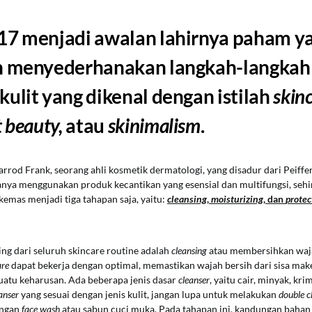
17 menjadi awalan lahirnya paham y
n menyederhanakan langkah-langkah
ulit yang dikenal dengan istilah
skinc
 beauty,
atau
skinimalism
.
arrod Frank, seorang ahli kosmetik dermatologi, yang disadur dari Peiffer
anya menggunakan produk kecantikan yang esensial dan multifungsi, sehi
kemas menjadi tiga tahapan saja, yaitu:
cleansing
,
moisturizing
, dan
protec
ing dari seluruh skincare routine adalah
cleansing
atau membersihkan waj
are
dapat bekerja dengan optimal, memastikan wajah bersih dari sisa mak
atu keharusan. Ada beberapa jenis dasar
cleanser
, yaitu cair, minyak, kri
anser
yang sesuai dengan jenis kulit, jangan lupa untuk melakukan
double c
engan
face wash
atau sabun cuci muka. Pada tahapan ini, kandungan bahan a