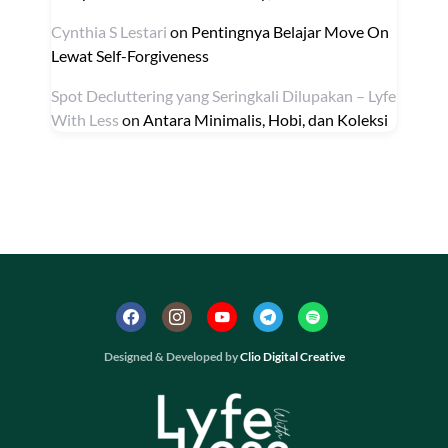
Cynthia S Lestari
on
Pentingnya Belajar Move On
Lewat Self-Forgiveness
Spot Decluttering yang Seringkali Dilupakan – Lyfe
With Less
on
Antara Minimalis, Hobi, dan Koleksi
Designed & Developed by
Clio Digital Creative