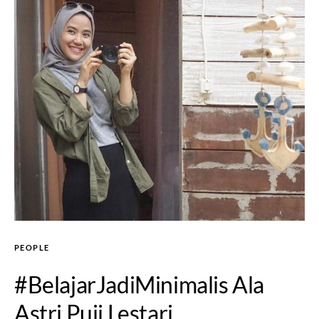
PEOPLE
#BelajarJadiMinimalis Ala
Astri Puji Lestari