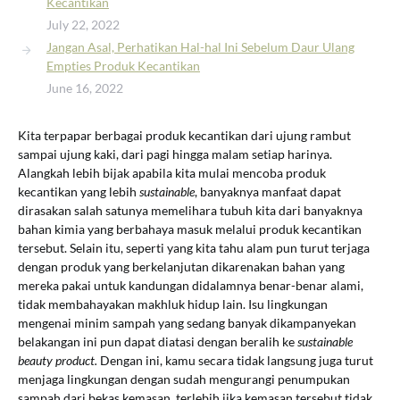
Kecantikan
July 22, 2022
Jangan Asal, Perhatikan Hal-hal Ini Sebelum Daur Ulang
Empties Produk Kecantikan
June 16, 2022
Kita terpapar berbagai produk kecantikan dari ujung rambut
sampai ujung kaki, dari pagi hingga malam setiap harinya.
Alangkah lebih bijak apabila kita mulai mencoba produk
kecantikan yang lebih
sustainable
, banyaknya manfaat dapat
dirasakan salah satunya memelihara tubuh kita dari banyaknya
bahan kimia yang berbahaya masuk melalui produk kecantikan
tersebut. Selain itu, seperti yang kita tahu alam pun turut terjaga
dengan produk yang berkelanjutan dikarenakan bahan yang
mereka pakai untuk kandungan didalamnya benar-benar alami,
tidak membahayakan makhluk hidup lain. Isu lingkungan
mengenai minim sampah yang sedang banyak dikampanyekan
belakangan ini pun dapat diatasi dengan beralih ke
sustainable
beauty product.
Dengan ini,
kamu secara tidak langsung juga turut
menjaga lingkungan dengan sudah mengurangi penumpukan
sampah dari bekas kemasan, terlebih jika kemasan tersebut tidak