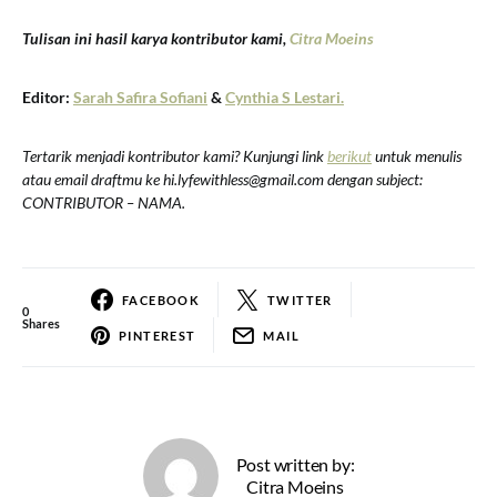
Tulisan ini hasil karya kontributor kami,
Citra Moeins
Editor:
Sarah Safira Sofiani
&
Cynthia S Lestari.
Tertarik menjadi kontributor kami? Kunjungi link
berikut
untuk menulis
atau email draftmu ke hi.lyfewithless@gmail.com dengan subject:
CONTRIBUTOR – NAMA.
FACEBOOK
TWITTER
0
Shares
PINTEREST
MAIL
Post written by:
Citra Moeins