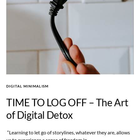
DIGITAL MINIMALISM
TIME TO LOG OFF – The Art
of Digital Detox
“Learning to let go of storylines, whatever they are, allows
us to experience a sense of freedom in…